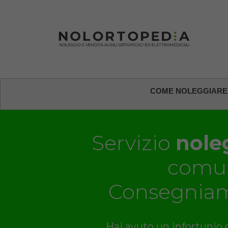
COME NOLEGGIARE
Servizio
noleg
comu
Consegniam
Hai avuto un infortunio o