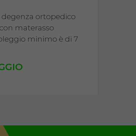
a degenza ortopedico
 con materasso
noleggio minimo è di 7
.
GGIO
€
TA