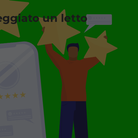
eggiato un letto
n legno + Materasso
a degenza ortopedico
o, completo di sponde
 con materasso
leggio minimo 7
.
GGIO
€