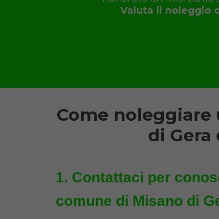
Valuta il noleggio 
Come noleggiare u
di Gera
Contattaci per conosc
comune di Misano di Ge