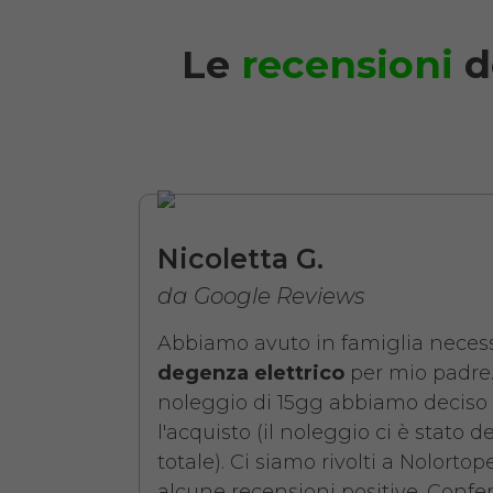
Le
recensioni
d
Noleggio Letto da 
Nicoletta G.
da Google Reviews
Abbiamo avuto in famiglia necess
degenza elettrico
per mio padre.
noleggio di 15gg abbiamo deciso 
l'acquisto (il noleggio ci è stato d
totale). Ci siamo rivolti a Nolorto
alcune recensioni positive. Confer