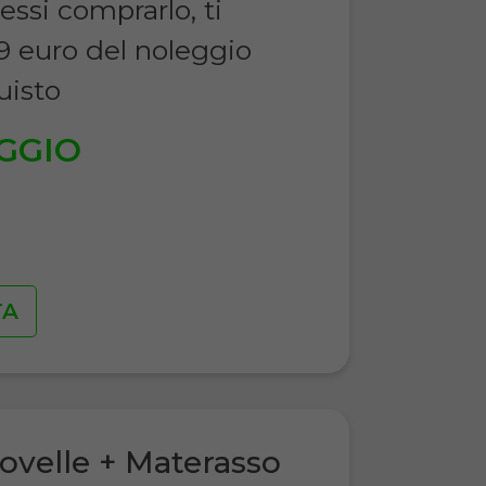
essi comprarlo, ti
9 euro del noleggio
uisto
GGIO
€
TA
ovelle + Materasso