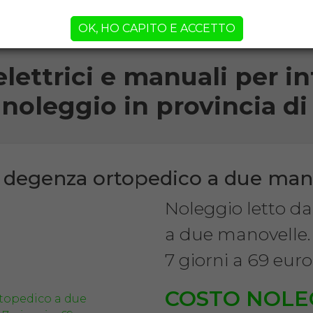
orni!
OK, HO CAPITO E ACCETTO
elettrici e manuali per inf
 noleggio in provincia 
a degenza ortopedico a due man
Noleggio letto d
a due manovelle.
7 giorni a 69 euro
COSTO NOLE