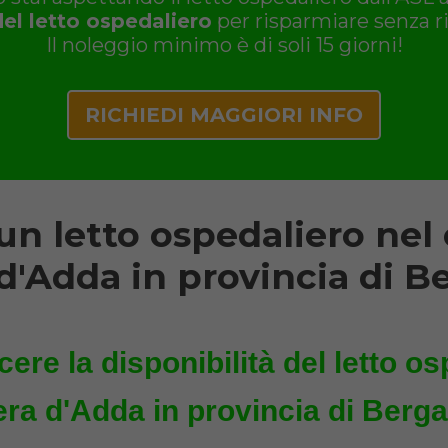
del letto ospedaliero
per risparmiare senza ri
Il noleggio minimo è di soli 15 giorni!
RICHIEDI MAGGIORI INFO
n letto ospedaliero ne
 d'Adda in provincia di 
ere la disponibilità del letto os
ra d'Adda in provincia di Berg