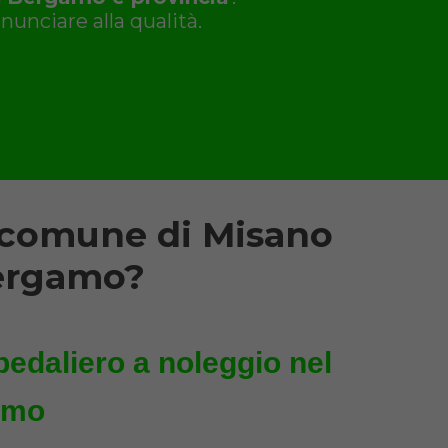
nunciare alla qualità.
l comune di Misano
Bergamo?
pedaliero a noleggio nel
amo