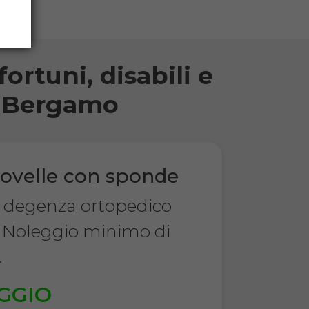
ortuni, disabili e
di Bergamo
ovelle con sponde
a degenza ortopedico
 Noleggio minimo di
.
GGIO