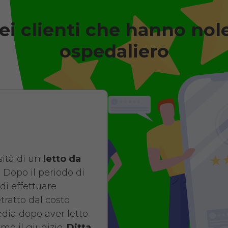
ei clienti che hanno nol
degenza ortopedico elettrico i
Antidecubito
ospedaliero
Noleggio letto d
elettrico in legn
di contenimento
antidecubito. No
giorni da 109 euro
ità di un
letto da
COSTO NOLE
 Dopo il periodo di
di effettuare
da 109,01
etratto dal costo
pedia dopo aver letto
mo il giudizio.
Ditta