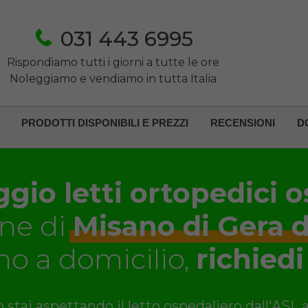
031 443 6995
Rispondiamo tutti i giorni a tutte le ore
Noleggiamo e vendiamo in tutta Italia
PRODOTTI DISPONIBILI E PREZZI
RECENSIONI
D
gio letti ortopedici o
ne di
Misano di Gera 
o a domicilio,
richiedi
 stai aspettando il letto ospedaliero dall'ASL 