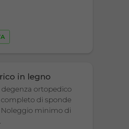
€
TA
rico in legno
a degenza ortopedico
o, completo di sponde
 Noleggio minimo di
.