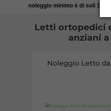
noleggio minimo è di soli 15 gi
Letti ortopedici 
anziani a
Noleggio Letto d