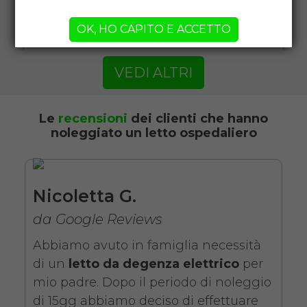
OK, HO CAPITO E ACCETTO
VEDI ALTRI
Noleggio letto da degenza
ortopedico a due manovelle
con materasso antidecubito. Il
Le
recensioni
dei clienti che hanno
noleggiato un letto ospedaliero
noleggio minimo è di 7 giorni
da 89 euro.
COSTO NOLEGGIO
Nicoletta G.
da 89,00€
da Google Reviews
Abbiamo avuto in famiglia necessità
di un
letto da degenza elettrico
per
SCHEDA COMPLETA
mio padre. Dopo il periodo di noleggio
di 15gg abbiamo deciso di effettuare