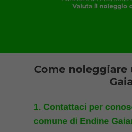
Valuta il noleggio 
Come noleggiare u
Gai
Contattaci per conosc
comune di Endine Gaian