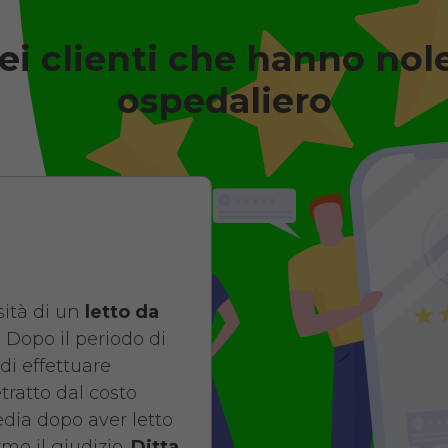
ei clienti che hanno nol
degenza ortopedico elettrico i
Antidecubito
ospedaliero
Noleggio letto d
elettrico in legn
di contenimento
antidecubito. No
giorni da 109 euro
ità di un
letto da
COSTO NOLE
 Dopo il periodo di
di effettuare
da 109,01
etratto dal costo
pedia dopo aver letto
mo il giudizio.
Ditta