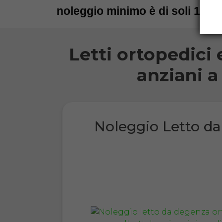
noleggio minimo è di soli 15 gi
Letti ortopedici 
anziani a
Noleggio Letto d