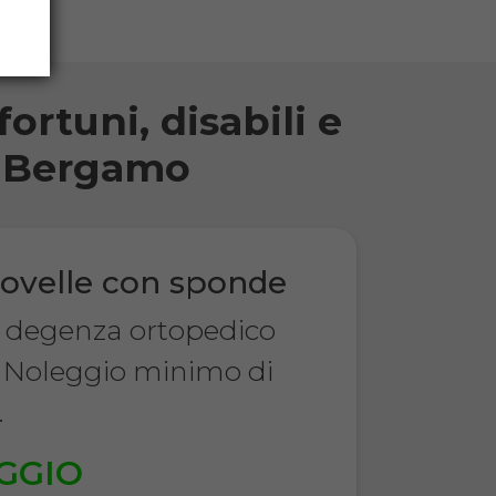
ortuni, disabili e
di Bergamo
ovelle con sponde
a degenza ortopedico
 Noleggio minimo di
.
GGIO