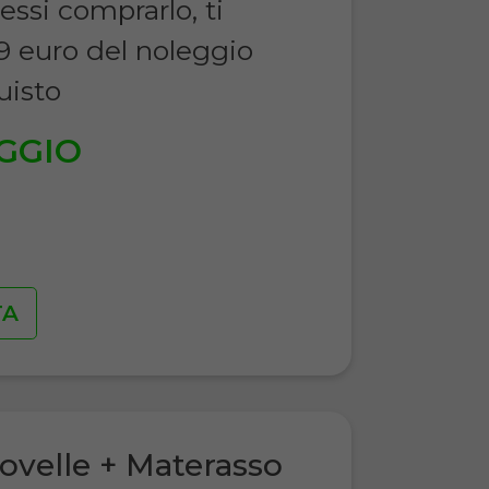
essi comprarlo, ti
9 euro del noleggio
uisto
GGIO
€
TA
ovelle + Materasso