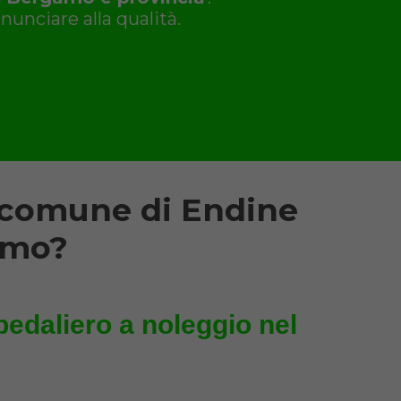
nunciare alla qualità.
l comune di Endine
amo?
pedaliero a noleggio nel