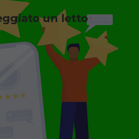
eggiato un letto
n legno + Materasso
a degenza ortopedico
o, completo di sponde
 con materasso
leggio minimo 7
.
GGIO
€