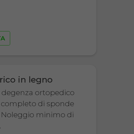
€
TA
rico in legno
a degenza ortopedico
o, completo di sponde
 Noleggio minimo di
.