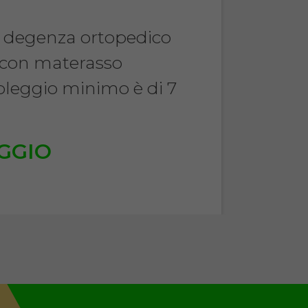
a degenza ortopedico
 con materasso
noleggio minimo è di 7
.
GGIO
€
TA