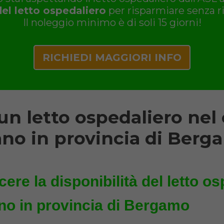
del letto ospedaliero
per risparmiare senza ri
Il noleggio minimo è di soli 15 giorni!
RICHIEDI MAGGIORI INFO
n letto ospedaliero ne
ano in provincia di Berg
ere la disponibilità del letto os
o in provincia di Bergamo