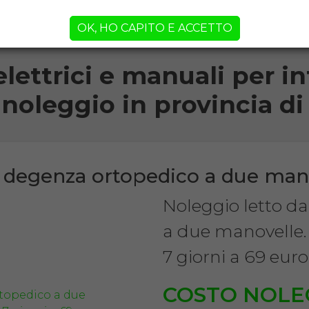
orni!
OK, HO CAPITO E ACCETTO
elettrici e manuali per inf
 noleggio in provincia 
a degenza ortopedico a due man
Noleggio letto d
a due manovelle.
7 giorni a 69 euro
COSTO NOLE