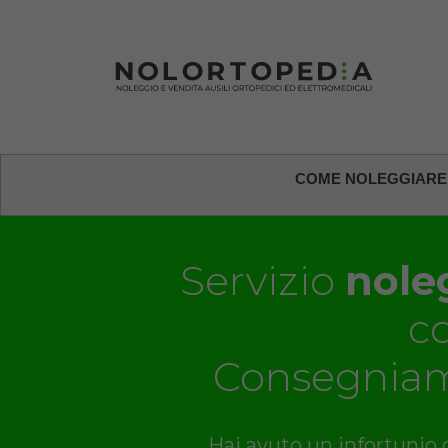
COME NOLEGGIARE
Servizio
noleg
c
Consegniam
Hai avuto un infortunio o