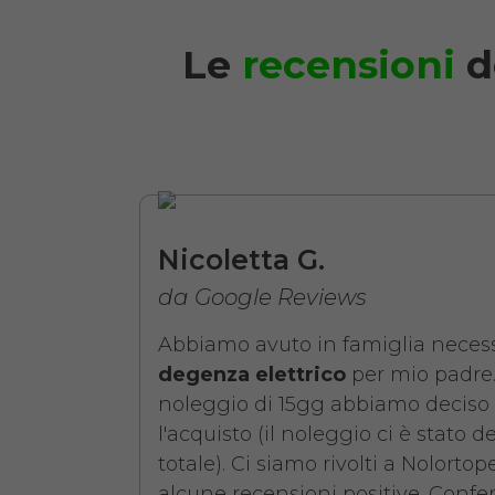
Le
recensioni
d
Noleggio Letto da 
Nicoletta G.
da Google Reviews
Abbiamo avuto in famiglia necess
degenza elettrico
per mio padre.
noleggio di 15gg abbiamo deciso 
l'acquisto (il noleggio ci è stato d
totale). Ci siamo rivolti a Nolorto
alcune recensioni positive. Confer