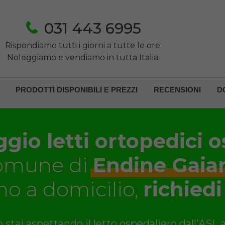
031 443 6995
Rispondiamo tutti i giorni a tutte le ore
Noleggiamo e vendiamo in tutta Italia
PRODOTTI DISPONIBILI E PREZZI
RECENSIONI
D
gio letti ortopedici o
omune di
Endine Gaia
o a domicilio,
richiedi
 stai aspettando il letto ospedaliero dall'ASL 