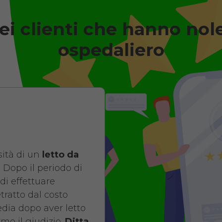
ei clienti che hanno nol
degenza ortopedico elettrico i
Antidecubito
ospedaliero
Noleggio letto d
elettrico in legn
di contenimento
antidecubito. No
giorni da 109 euro
ità di un
letto da
COSTO NOLE
 Dopo il periodo di
di effettuare
da 109,01
etratto dal costo
pedia dopo aver letto
mo il giudizio.
Ditta