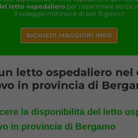
del letto ospedaliero
per risparmiare senza ri
Il noleggio minimo è di soli 15 giorni!
RICHIEDI MAGGIORI INFO
un letto ospedaliero ne
vo in provincia di Berg
ere la disponibilità del letto os
 in provincia di Bergamo