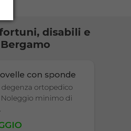
ortuni, disabili e
di Bergamo
ovelle con sponde
a degenza ortopedico
 Noleggio minimo di
.
GGIO