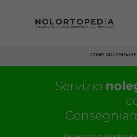
COME NOLEGGIARE
Servizio
noleg
c
Consegniam
Hai avuto un infortunio o