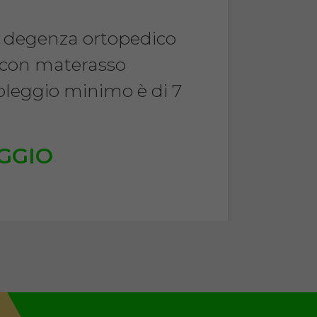
a degenza ortopedico
 con materasso
noleggio minimo è di 7
.
GGIO
€
TA