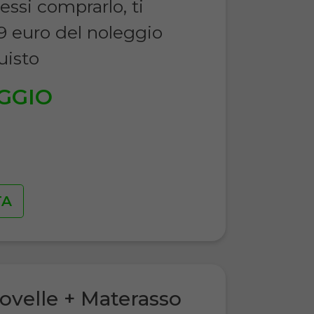
essi comprarlo, ti
9 euro del noleggio
uisto
GGIO
€
TA
ovelle + Materasso