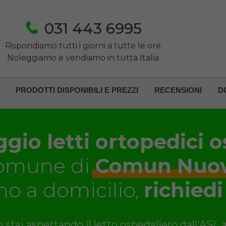
031 443 6995
Rispondiamo tutti i giorni a tutte le ore
Noleggiamo e vendiamo in tutta Italia
PRODOTTI DISPONIBILI E PREZZI
RECENSIONI
D
gio letti ortopedici o
omune di
Comun Nuo
o a domicilio,
richiedi
 stai aspettando il letto ospedaliero dall'ASL 