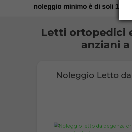
noleggio minimo è di soli 15 gi
Letti ortopedici 
anziani a
Noleggio Letto d