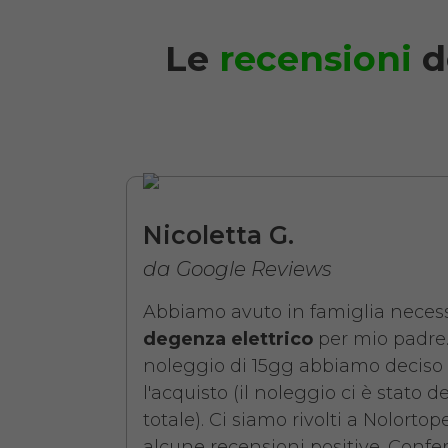
Le
recensioni
d
Noleggio Letto da 
Nicoletta G.
da Google Reviews
Abbiamo avuto in famiglia necess
degenza elettrico
per mio padre.
noleggio di 15gg abbiamo deciso 
l'acquisto (il noleggio ci è stato d
totale). Ci siamo rivolti a Nolorto
alcune recensioni positive. Confer