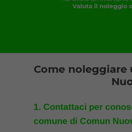
Valuta il noleggio 
Come noleggiare 
Nuo
Contattaci per conosc
comune di Comun Nuovo