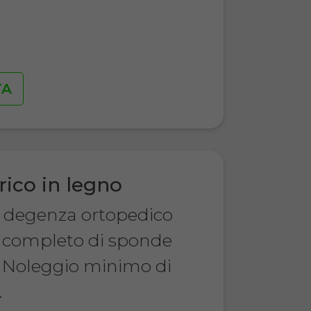
€
TA
rico in legno
a degenza ortopedico
o, completo di sponde
 Noleggio minimo di
.