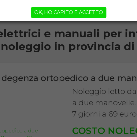
orni!
OK, HO CAPITO E ACCETTO
elettrici e manuali per inf
 noleggio in provincia 
a degenza ortopedico a due man
Noleggio letto d
a due manovelle.
7 giorni a 69 euro
COSTO NOLE