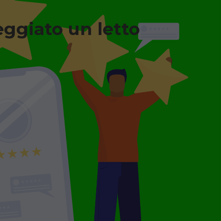
eggiato un letto
n legno + Materasso
a degenza ortopedico
o, completo di sponde
 con materasso
leggio minimo 7
.
GGIO
€