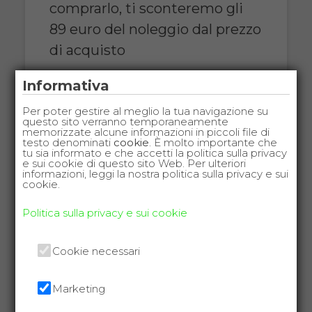
comprarlo, ti sconteremo gli
89 euro del noleggio dal prezzo
di acquisto
COSTO NOLEGGIO
Informativa
da 89,00€
Per poter gestire al meglio la tua navigazione su
questo sito verranno temporaneamente
memorizzate alcune informazioni in piccoli file di
testo denominati
cookie
. È molto importante che
tu sia informato e che accetti la politica sulla privacy
e sui cookie di questo sito Web. Per ulteriori
SCHEDA COMPLETA
informazioni, leggi la nostra politica sulla privacy e sui
cookie.
Politica sulla privacy e sui cookie
Noleggio Letto da
degenza ortopedico a
Cookie necessari
due manovelle +
Materasso antidecubito
Marketing