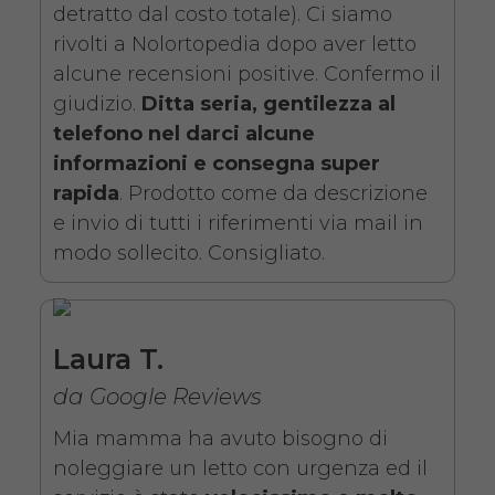
detratto dal costo totale). Ci siamo
degenza ortopedico
rivolti a Nolortopedia dopo aver letto
elettrico in legno +
alcune recensioni positive. Confermo il
Materasso Antidecubito
giudizio.
Ditta seria, gentilezza al
telefono nel darci alcune
informazioni e consegna super
rapida
. Prodotto come da descrizione
e invio di tutti i riferimenti via mail in
modo sollecito. Consigliato.
Noleggio letto da degenza
ortopedico elettrico in legno,
completo di sponde di
Laura T.
contenimento con materasso
da Google Reviews
antidecubito. Noleggio
Mia mamma ha avuto bisogno di
minimo 7 giorni da 109 euro.
noleggiare un letto con urgenza ed il
COSTO NOLEGGIO