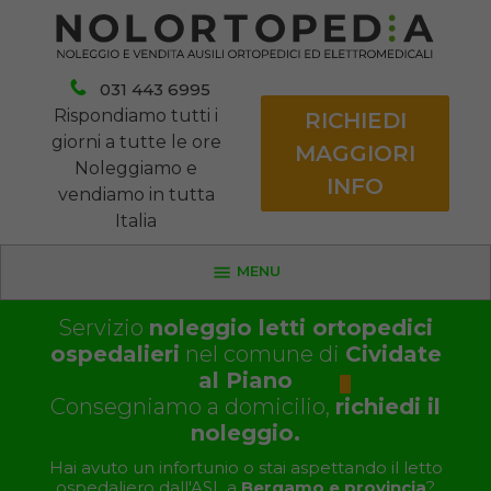
031 443 6995
Rispondiamo tutti i
RICHIEDI
giorni a tutte le ore
MAGGIORI
Noleggiamo e
INFO
vendiamo in tutta
Italia
MENU
Servizio
noleggio letti ortopedici
ospedalieri
nel comune di
Cividate
al Piano
Consegniamo a domicilio,
richiedi il
noleggio.
Hai avuto un infortunio o stai aspettando il letto
ospedaliero dall'ASL a
Bergamo e provincia
?