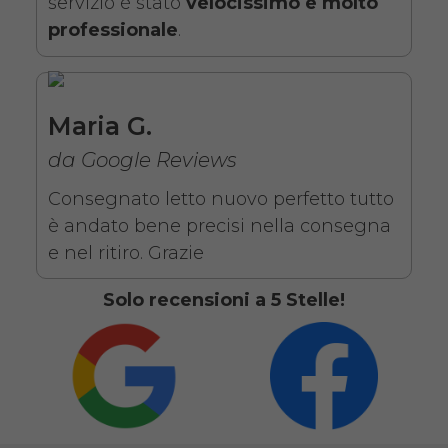
servizio è stato
velocissimo e molto
professionale
.
da 109,01€
Maria G.
SCHEDA COMPLETA
da Google Reviews
Noleggio letto elettrico in
Consegnato letto nuovo perfetto tutto
legno + Materasso
è andato bene precisi nella consegna
Antidecubito + Vassoio
e nel ritiro. Grazie
da letto
Solo recensioni a 5 Stelle!