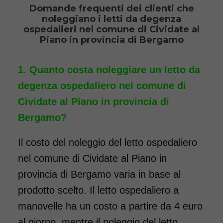
Domande frequenti dei clienti che
noleggiano i letti da degenza
Noleggio letto da degenza
ospedalieri nel comune di Cividate al
ortopedico elettrico in legno,
Piano in provincia di Bergamo
completo di sponde di
contenimento con materasso
Quanto costa noleggiare un letto da
antidecubito e vassoio da letto
degenza ospedaliero nel comune di
con ruote. Il noleggio minimo
Cividate al Piano in provincia di
è di 7 giorni a 116 euro.
Bergamo?
COSTO NOLEGGIO
Il costo del noleggio del letto ospedaliero
da 116,00€
nel comune di Cividate al Piano in
provincia di Bergamo varia in base al
prodotto scelto. Il letto ospedaliero a
SCHEDA COMPLETA
manovelle ha un costo a partire da 4 euro
al giorno, mentre il noleggio del letto