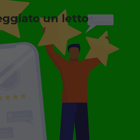
eggiato un letto
n legno + Materasso
a degenza ortopedico
o, completo di sponde
 con materasso
leggio minimo 7
.
GGIO
€