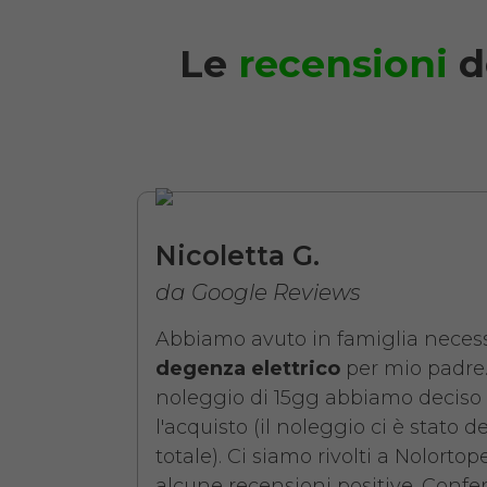
Le
recensioni
d
Noleggio Letto da 
Nicoletta G.
da Google Reviews
Abbiamo avuto in famiglia necess
degenza elettrico
per mio padre.
noleggio di 15gg abbiamo deciso 
l'acquisto (il noleggio ci è stato d
totale). Ci siamo rivolti a Nolorto
alcune recensioni positive. Confer