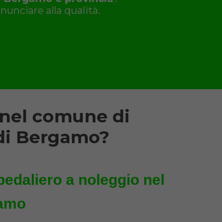
nunciare alla qualità.
 nel comune di
 di Bergamo?
pedaliero a noleggio nel
gamo