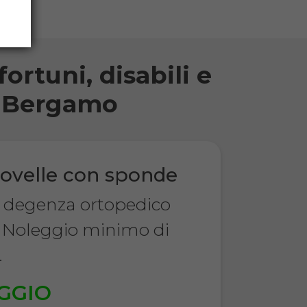
ortuni, disabili e
di Bergamo
ovelle con sponde
a degenza ortopedico
 Noleggio minimo di
.
GGIO