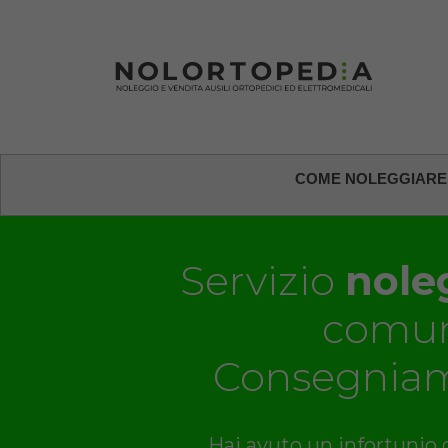
COME NOLEGGIARE
Servizio
noleg
comun
Consegniam
Hai avuto un infortunio o