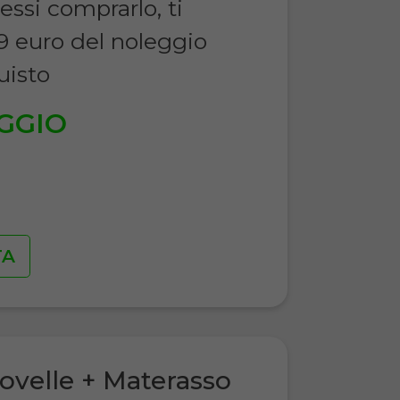
essi comprarlo, ti
9 euro del noleggio
uisto
GGIO
€
TA
ovelle + Materasso