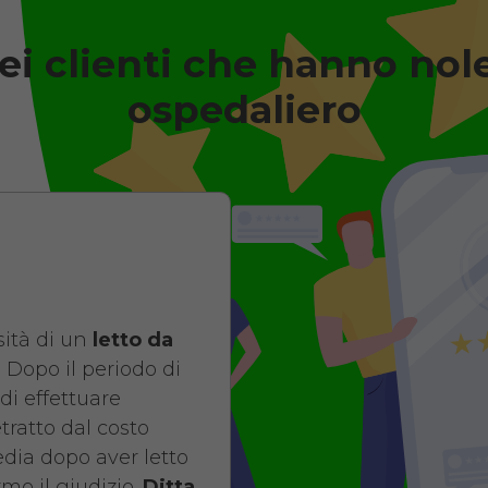
ei clienti che hanno nol
degenza ortopedico elettrico i
Antidecubito
ospedaliero
Noleggio letto d
elettrico in legn
di contenimento
antidecubito. No
giorni da 109 euro
ità di un
letto da
COSTO NOLE
 Dopo il periodo di
di effettuare
da 109,01
etratto dal costo
pedia dopo aver letto
mo il giudizio.
Ditta