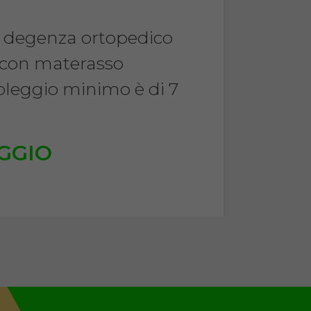
a degenza ortopedico
 con materasso
noleggio minimo è di 7
.
GGIO
€
TA