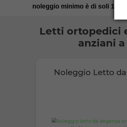
noleggio minimo è di soli 15 gi
Letti ortopedici 
anziani a
Noleggio Letto d