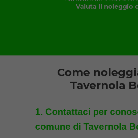
Valuta il noleggio 
Come noleggia
Tavernola B
Contattaci per conosc
comune di Tavernola B