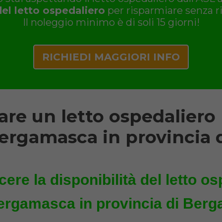
del letto ospedaliero
per risparmiare senza ri
Il noleggio minimo è di soli 15 giorni!
RICHIEDI MAGGIORI INFO
re un letto ospedaliero
ergamasca in provincia
ere la disponibilità del letto os
ergamasca in provincia di Ber