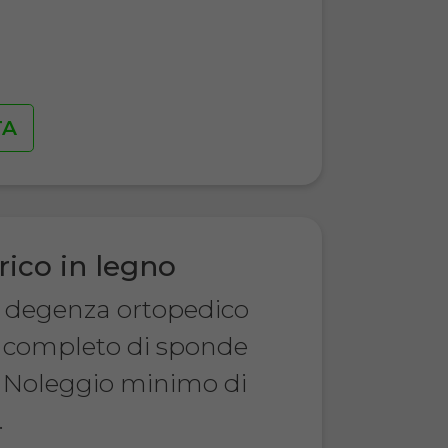
€
TA
rico in legno
a degenza ortopedico
o, completo di sponde
 Noleggio minimo di
.