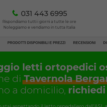
031 443 6995
Rispondiamo tutti i giorni a tutte le ore
Noleggiamo e vendiamo in tutta Italia
PRODOTTI DISPONIBILI E PREZZI
RECENSIONI
D
gio letti ortopedici o
e di
Tavernola Berg
o a domicilio,
richiedi
 stai aspettando il letto ospedaliero dall'ASL 