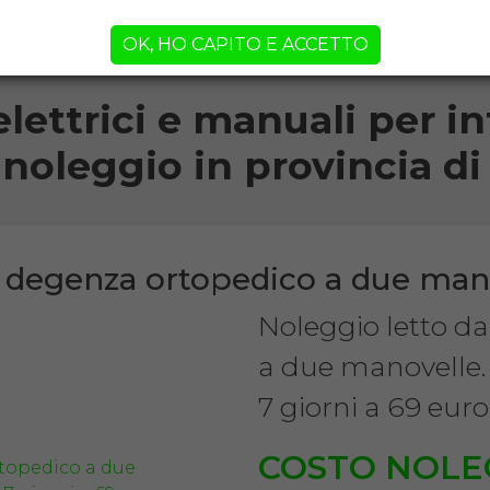
orni!
OK, HO CAPITO E ACCETTO
elettrici e manuali per inf
 noleggio in provincia 
a degenza ortopedico a due man
Noleggio letto d
a due manovelle.
7 giorni a 69 euro
COSTO NOLE