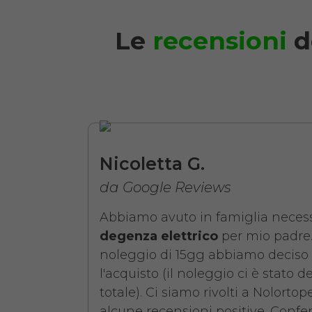
Le
recensioni
d
Noleggio Letto da 
Nicoletta G.
da Google Reviews
Abbiamo avuto in famiglia necess
degenza elettrico
per mio padre.
noleggio di 15gg abbiamo deciso 
l'acquisto (il noleggio ci è stato d
totale). Ci siamo rivolti a Nolorto
alcune recensioni positive. Confer