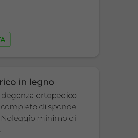
€
TA
rico in legno
a degenza ortopedico
o, completo di sponde
 Noleggio minimo di
.