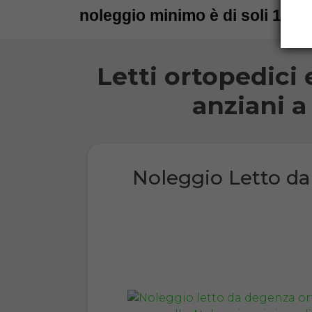
noleggio minimo è di soli 15 gi
Letti ortopedici 
anziani a
Noleggio Letto d