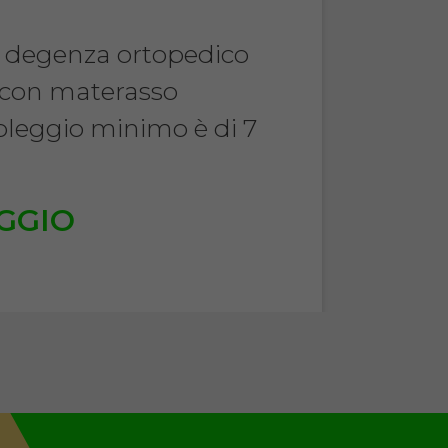
a degenza ortopedico
 con materasso
noleggio minimo è di 7
.
GGIO
€
TA