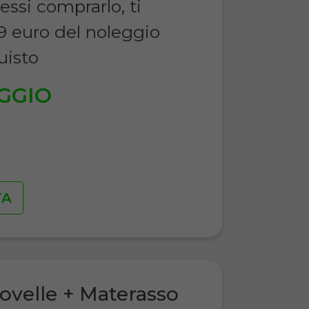
essi comprarlo, ti
9 euro del noleggio
uisto
GGIO
€
TA
ovelle + Materasso