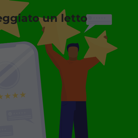
eggiato un letto
n legno + Materasso
a degenza ortopedico
o, completo di sponde
 con materasso
leggio minimo 7
.
GGIO
€