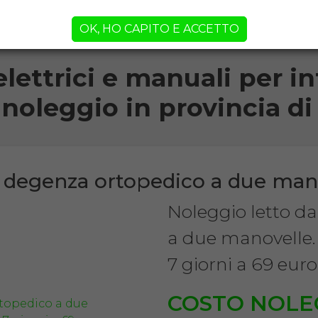
orni!
OK, HO CAPITO E ACCETTO
elettrici e manuali per inf
 noleggio in provincia 
a degenza ortopedico a due man
Noleggio letto d
a due manovelle.
7 giorni a 69 euro
COSTO NOLE