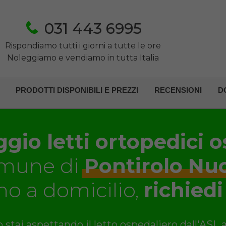
031 443 6995
Rispondiamo tutti i giorni a tutte le ore
Noleggiamo e vendiamo in tutta Italia
PRODOTTI DISPONIBILI E PREZZI
RECENSIONI
D
gio letti ortopedici o
mune di
Pontirolo Nu
o a domicilio,
richiedi
 stai aspettando il letto ospedaliero dall'ASL 