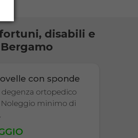
ortuni, disabili e
di Bergamo
ovelle con sponde
a degenza ortopedico
 Noleggio minimo di
.
GGIO