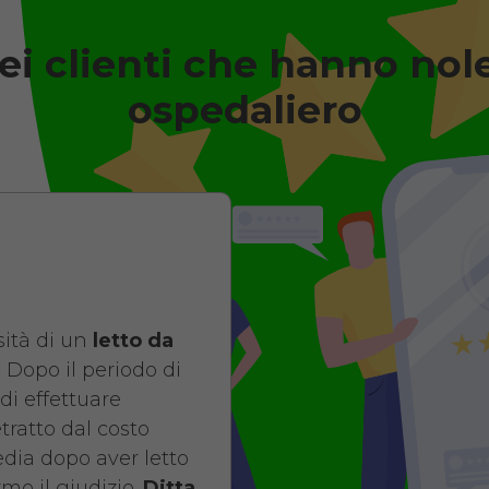
ei clienti che hanno nol
degenza ortopedico elettrico i
Antidecubito
ospedaliero
Noleggio letto d
elettrico in legn
di contenimento
antidecubito. No
giorni da 109 euro
ità di un
letto da
COSTO NOLE
 Dopo il periodo di
di effettuare
da 109,01
etratto dal costo
pedia dopo aver letto
mo il giudizio.
Ditta