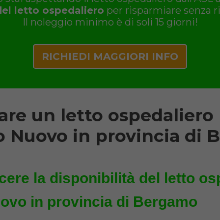
del letto ospedaliero
per risparmiare senza ri
Il noleggio minimo è di soli 15 giorni!
RICHIEDI MAGGIORI INFO
re un letto ospedaliero
o Nuovo in provincia di
ere la disponibilità del letto os
ovo in provincia di Bergamo