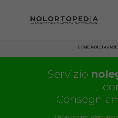
COME NOLEGGIARE
Servizio
noleg
co
Consegniam
Hai avuto un infortunio o