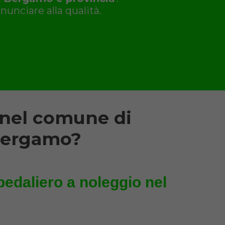
nunciare alla qualità.
 nel comune di
 Bergamo?
pedaliero a noleggio nel