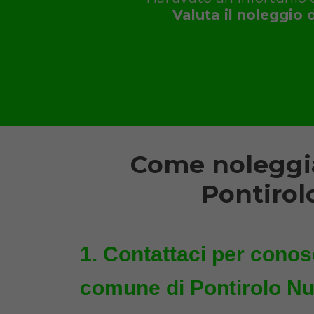
Valuta il noleggio 
Come noleggia
Pontirol
Contattaci per conosc
comune di Pontirolo Nu