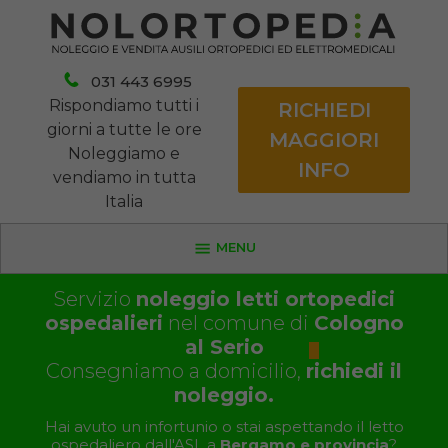
031 443 6995
Rispondiamo tutti i
RICHIEDI
giorni a tutte le ore
MAGGIORI
Noleggiamo e
INFO
vendiamo in tutta
Italia
MENU
Servizio
noleggio letti ortopedici
ospedalieri
nel comune di
Cologno
al Serio
Consegniamo a domicilio,
richiedi il
noleggio.
Hai avuto un infortunio o stai aspettando il letto
ospedaliero dall'ASL a
Bergamo e provincia
?