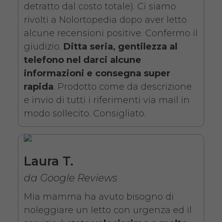
detratto dal costo totale). Ci siamo
degenza ortopedico
rivolti a Nolortopedia dopo aver letto
elettrico in legno +
alcune recensioni positive. Confermo il
Materasso Antidecubito
giudizio.
Ditta seria, gentilezza al
telefono nel darci alcune
informazioni e consegna super
rapida
. Prodotto come da descrizione
e invio di tutti i riferimenti via mail in
modo sollecito. Consigliato.
Noleggio letto da degenza
ortopedico elettrico in legno,
completo di sponde di
Laura T.
contenimento con materasso
da Google Reviews
antidecubito. Noleggio
Mia mamma ha avuto bisogno di
minimo 7 giorni da 109 euro.
noleggiare un letto con urgenza ed il
COSTO NOLEGGIO