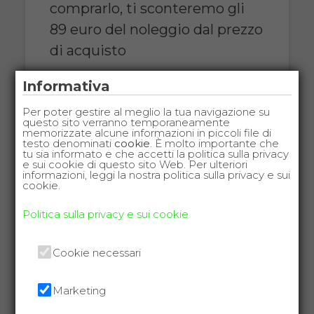
comprarlo, ti sconteremo gli
89 euro del noleggio dal prezzo
di acquisto
COSTO NOLEGGIO
Informativa
da 89,00€
Per poter gestire al meglio la tua navigazione su
questo sito verranno temporaneamente
memorizzate alcune informazioni in piccoli file di
testo denominati
cookie
. È molto importante che
tu sia informato e che accetti la politica sulla privacy
e sui cookie di questo sito Web. Per ulteriori
SCHEDA COMPLETA
informazioni, leggi la nostra politica sulla privacy e sui
cookie.
Politica sulla privacy e sui cookie
Noleggio Letto da
degenza ortopedico a
Cookie necessari
due manovelle +
Materasso antidecubito
Marketing