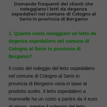
Domande frequenti dei clienti che
noleggiano i letti da degenza
Noleggio letto da degenza
ospedalieri nel comune di Cologno al
ortopedico elettrico in legno,
Serio in provincia di Bergamo
completo di sponde di
contenimento con materasso
Quanto costa noleggiare un letto da
antidecubito e vassoio da letto
degenza ospedaliero nel comune di
con ruote. Il noleggio minimo
Cologno al Serio in provincia di
è di 7 giorni a 116 euro.
Bergamo?
COSTO NOLEGGIO
Il costo del noleggio del letto ospedaliero
da 116,00€
nel comune di Cologno al Serio in
provincia di Bergamo varia in base al
prodotto scelto. Il letto ospedaliero a
SCHEDA COMPLETA
manovelle ha un costo a partire da 4 euro
al giorno, mentre il noleggio del letto