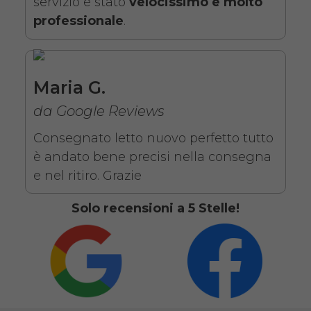
servizio è stato
velocissimo e molto
professionale
.
da 109,01€
Maria G.
SCHEDA COMPLETA
da Google Reviews
Noleggio letto elettrico in
Consegnato letto nuovo perfetto tutto
legno + Materasso
è andato bene precisi nella consegna
Antidecubito + Vassoio
e nel ritiro. Grazie
da letto
Solo recensioni a 5 Stelle!