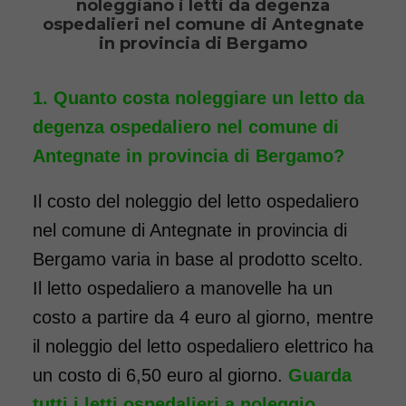
noleggiano i letti da degenza
Noleggio letto da degenza
ospedalieri nel comune di Antegnate
ortopedico elettrico in legno,
in provincia di Bergamo
completo di sponde di
contenimento con materasso
Quanto costa noleggiare un letto da
antidecubito e vassoio da letto
degenza ospedaliero nel comune di
con ruote. Il noleggio minimo
Antegnate in provincia di Bergamo?
è di 7 giorni a 116 euro.
Il costo del noleggio del letto ospedaliero
COSTO NOLEGGIO
nel comune di Antegnate in provincia di
da 116,00€
Bergamo varia in base al prodotto scelto.
Il letto ospedaliero a manovelle ha un
costo a partire da 4 euro al giorno, mentre
SCHEDA COMPLETA
il noleggio del letto ospedaliero elettrico ha
un costo di 6,50 euro al giorno.
Guarda
tutti i letti ospedalieri a noleggio.