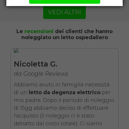
VEDI ALTRI
Noleggio letto da degenza
ortopedico a due manovelle
con materasso antidecubito. Il
Le
recensioni
dei clienti che hanno
noleggiato un letto ospedaliero
noleggio minimo è di 7 giorni
da 89 euro.
COSTO NOLEGGIO
Nicoletta G.
da 89,00€
da Google Reviews
Abbiamo avuto in famiglia necessità
di un
letto da degenza elettrico
per
SCHEDA COMPLETA
mio padre. Dopo il periodo di noleggio
di 15gg abbiamo deciso di effettuare
l'acquisto (il noleggio ci è stato
Noleggio Letto da
detratto dal costo totale). Ci siamo
degenza ortopedico