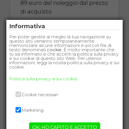
89 euro del noleggio dal prezzo
di acquisto
COSTO NOLEGGIO
Informativa
da 89,00€
Per poter gestire al meglio la tua navigazione su
questo sito verranno temporaneamente
memorizzate alcune informazioni in piccoli file di
testo denominati
cookie
. È molto importante che
tu sia informato e che accetti la politica sulla privacy
e sui cookie di questo sito Web. Per ulteriori
SCHEDA COMPLETA
informazioni, leggi la nostra politica sulla privacy e sui
cookie.
Politica sulla privacy e sui cookie
Noleggio Letto da
degenza ortopedico a
Cookie necessari
due manovelle +
Materasso antidecubito
Marketing
OK, HO CAPITO E ACCETTO